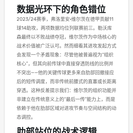
数据光环下的角色错位
2023/24赛季，弗洛里安·维尔茨在德甲贡献11
球14助攻，两项数据均位列联赛前三。勒沃库
森最终以不败战绩夺冠，维尔茨作为中场核心的
战术价值被广泛认可。然而细看其进攻发起方式
会发现一个矛盾现象：尽管他被普遍视为“组织
核心”，但其向前传球中直接穿透防线的比例并
不突出——他的关键传球更多来自肋部回撤接应
后的短传调度，而非传统前腰式的直塞或长距离
穿透。这种反差提示我们：维尔茨的组织功能并
非建立在传统意义上的“最后一传”能力上，而是
依赖于他在肋部区域对进攻节奏与空间结构的动
态调控。
肋部站位的战术逻辑