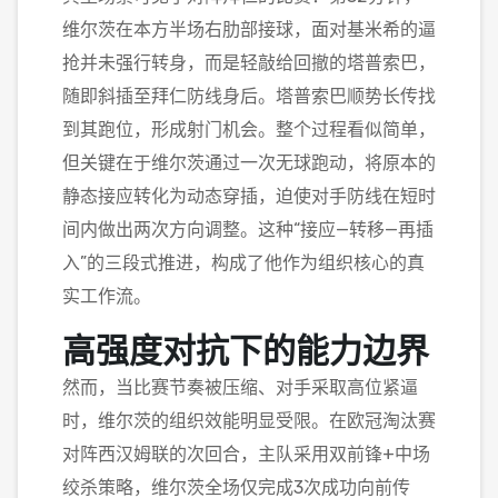
维尔茨在本方半场右肋部接球，面对基米希的逼
抢并未强行转身，而是轻敲给回撤的塔普索巴，
随即斜插至拜仁防线身后。塔普索巴顺势长传找
到其跑位，形成射门机会。整个过程看似简单，
但关键在于维尔茨通过一次无球跑动，将原本的
静态接应转化为动态穿插，迫使对手防线在短时
间内做出两次方向调整。这种“接应—转移—再插
入”的三段式推进，构成了他作为组织核心的真
实工作流。
高强度对抗下的能力边界
然而，当比赛节奏被压缩、对手采取高位紧逼
时，维尔茨的组织效能明显受限。在欧冠淘汰赛
对阵西汉姆联的次回合，主队采用双前锋+中场
绞杀策略，维尔茨全场仅完成3次成功向前传