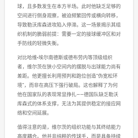
球，且多数发生在本方半场。此时他缺乏足够的
空间进行侧身观察，被迫频繁回传或横向转移，
导致勒沃库森进攻陷入停滞。这一场景揭示其组
织机制的脆弱前提：需要一定的接球缓冲区和对
手防线的轻微失衡。
对比哈维·埃尔南德斯或德布劳内等顶级组织
者，维尔茨在狭小空间内的摆脱与出球能力尚有
差距。他更擅长利用预判和跑位创造“伪宽松环
境”，而非在高压下强行破局。这也解释了为何
他在国家队的表现常显挣扎——德国队缺乏勒沃
库森式的体系支撑，无法为其提供稳定的接应网
络和空间延展。
值得注意的是，维尔茨的组织功能与其终结能力
高度耦合。他并非纯粹的传球手，而是具备持续