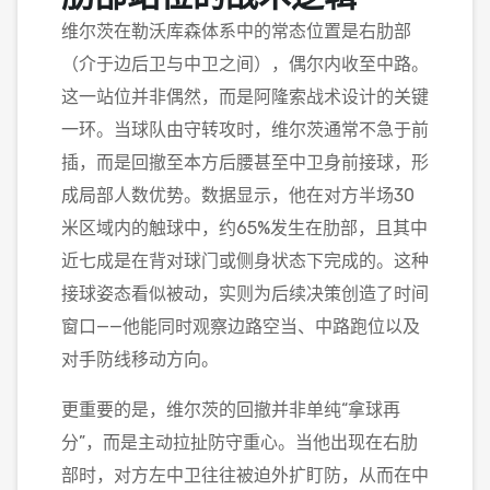
维尔茨在勒沃库森体系中的常态位置是右肋部
（介于边后卫与中卫之间），偶尔内收至中路。
这一站位并非偶然，而是阿隆索战术设计的关键
一环。当球队由守转攻时，维尔茨通常不急于前
插，而是回撤至本方后腰甚至中卫身前接球，形
成局部人数优势。数据显示，他在对方半场30
米区域内的触球中，约65%发生在肋部，且其中
近七成是在背对球门或侧身状态下完成的。这种
接球姿态看似被动，实则为后续决策创造了时间
窗口——他能同时观察边路空当、中路跑位以及
对手防线移动方向。
更重要的是，维尔茨的回撤并非单纯“拿球再
分”，而是主动拉扯防守重心。当他出现在右肋
部时，对方左中卫往往被迫外扩盯防，从而在中