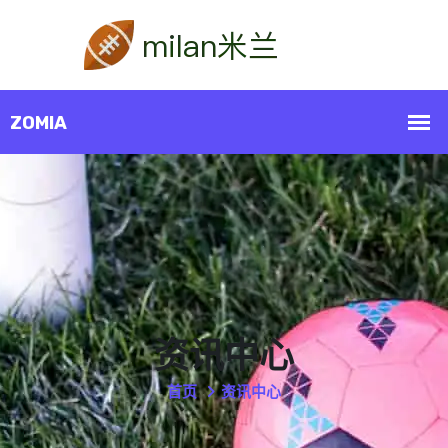
资讯中心
首页
资讯中心