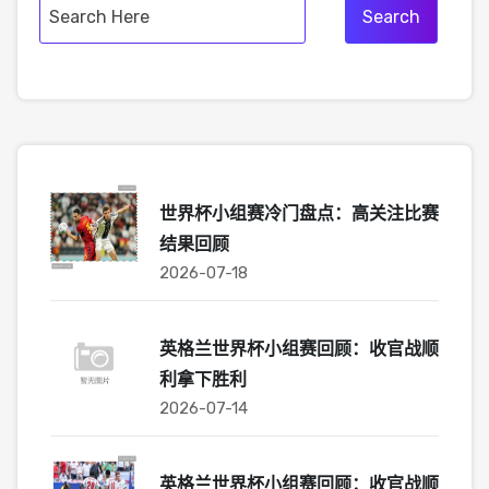
世界杯小组赛冷门盘点：高关注比赛
结果回顾
2026-07-18
英格兰世界杯小组赛回顾：收官战顺
利拿下胜利
2026-07-14
英格兰世界杯小组赛回顾：收官战顺