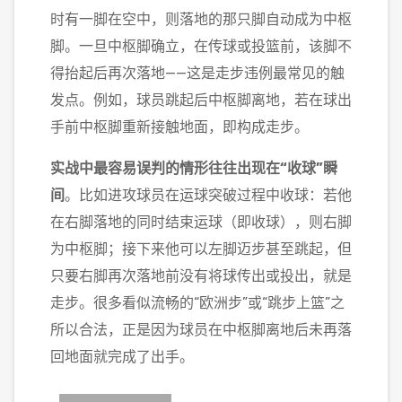
时有一脚在空中，则落地的那只脚自动成为中枢
脚。一旦中枢脚确立，在传球或投篮前，该脚不
得抬起后再次落地——这是走步违例最常见的触
发点。例如，球员跳起后中枢脚离地，若在球出
手前中枢脚重新接触地面，即构成走步。
实战中最容易误判的情形往往出现在“收球”瞬
间
。比如进攻球员在运球突破过程中收球：若他
在右脚落地的同时结束运球（即收球），则右脚
为中枢脚；接下来他可以左脚迈步甚至跳起，但
只要右脚再次落地前没有将球传出或投出，就是
走步。很多看似流畅的“欧洲步”或“跳步上篮”之
所以合法，正是因为球员在中枢脚离地后未再落
回地面就完成了出手。