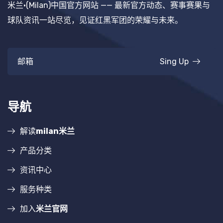
米兰·(Milan)中国官方网站 —— 最新官方动态、赛事赛果与
球队资讯一站尽览，见证红黑军团的荣耀与未来。
Sing Up
导航
解读
milan米兰
产品分类
资讯中心
服务种类
加入
米兰官网