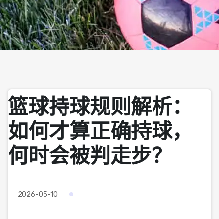
篮球持球规则解析：
如何才算正确持球，
何时会被判走步？
2026-05-10