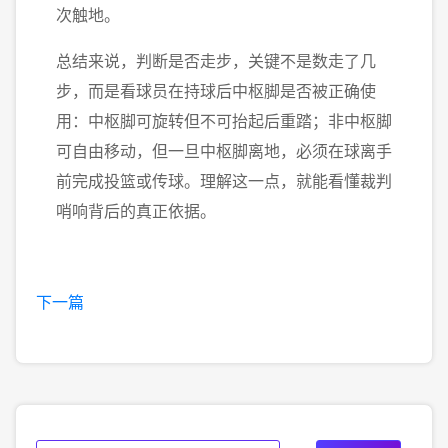
次触地。
总结来说，判断是否走步，关键不是数走了几
步，而是看球员在持球后中枢脚是否被正确使
用：中枢脚可旋转但不可抬起后重踏；非中枢脚
可自由移动，但一旦中枢脚离地，必须在球离手
前完成投篮或传球。理解这一点，就能看懂裁判
哨响背后的真正依据。
下一篇