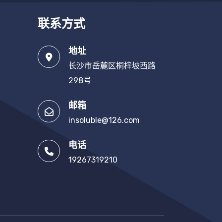
联系方式
地址
长沙市岳麓区桐梓坡西路
298号
邮箱
insoluble@126.com
电话
19267319210