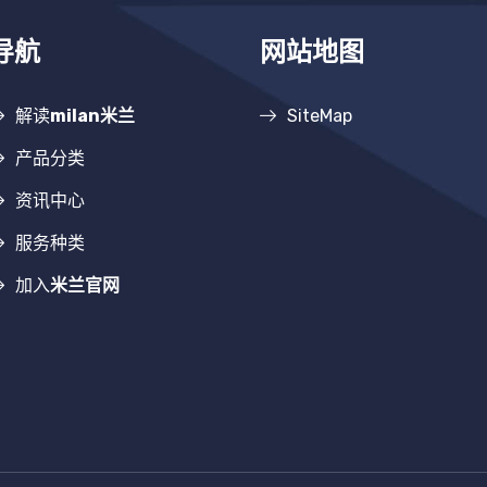
导航
网站地图
解读
milan米兰
SiteMap
产品分类
资讯中心
服务种类
加入
米兰官网