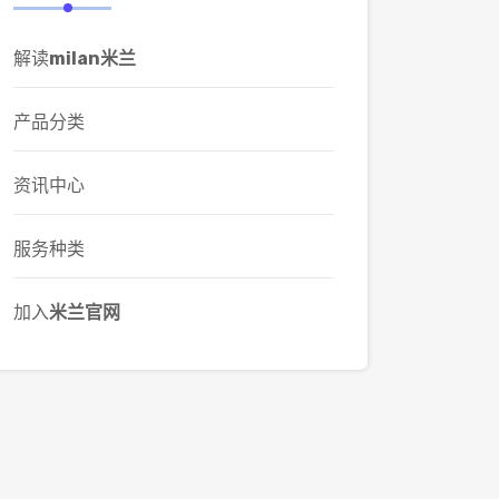
解读
milan米兰
产品分类
资讯中心
服务种类
加入
米兰官网