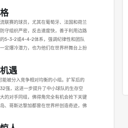
格
流联赛的球员，尤其在葡萄牙、法国和荷兰
防守组织严密，反击速度快，善于利用边路
-3-2或4-4-2体系，强调纪律性和团队
一定爆冷潜力，也为他们在世界杯舞台上扮
机遇
很可能被分入竞争相对均衡的小组。扩军后的
32强，这进一步提升了中小球队的生存空
大的对手同组，佛得角完全有机会抢下关键
岛、哥斯达黎加都曾在世界杯创造奇迹，佛