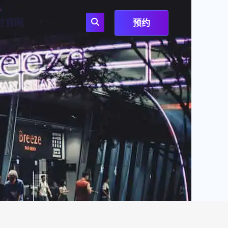
兰官网
预约