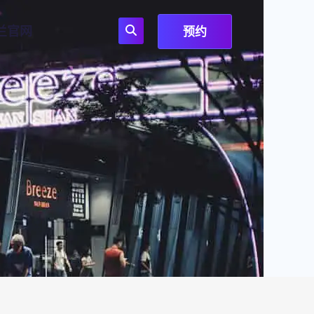
兰官网
预约