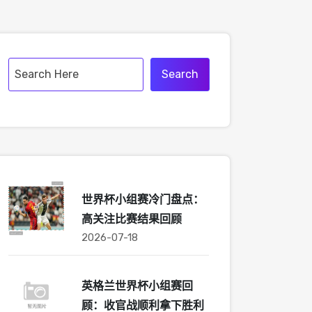
世界杯小组赛冷门盘点：
高关注比赛结果回顾
2026-07-18
英格兰世界杯小组赛回
顾：收官战顺利拿下胜利