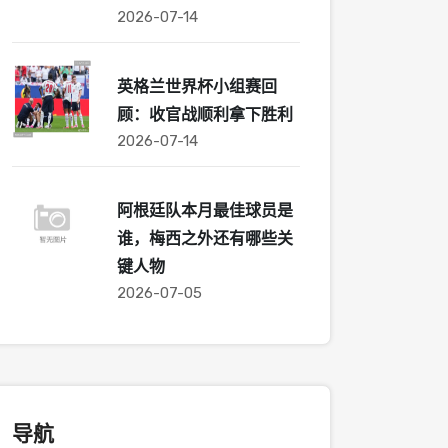
2026-07-14
英格兰世界杯小组赛回
顾：收官战顺利拿下胜利
2026-07-14
阿根廷队本月最佳球员是
谁，梅西之外还有哪些关
键人物
2026-07-05
导航