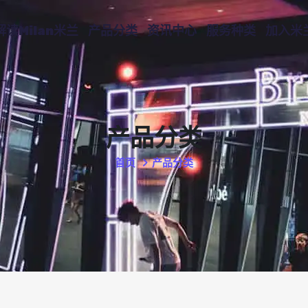
解读
Milan米兰
产品分类
资讯中心
服务种类
加入
米
产品分类
首页
产品分类