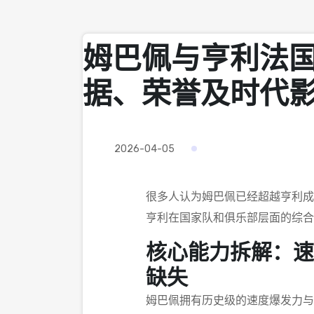
姆巴佩与亨利法
据、荣誉及时代
2026-04-05
很多人认为姆巴佩已经超越亨利成
亨利在国家队和俱乐部层面的综合
核心能力拆解：速
缺失
姆巴佩拥有历史级的速度爆发力与