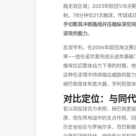
路无效区域；2023年欧冠1/8
制，78分钟仅21次触球，传球成
手切断其冲刺路线并压缩纵深空间
进攻的能力
。
反观亨利，在2006年欧冠淘汰
荣——他在诺坎普完成长途奔袭破
维埃拉后整体战力下滑的时期，他
这种在逆境中持续输出威胁的能力
姆巴佩是体系放大器，亨利则是体
对比定位：与同代
若以现役球员为参照，姆巴佩更接
撑，但在阵地战中的支点作用、回
历史坐标应与罗纳尔多、范巴斯滕