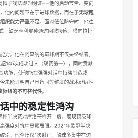
单场帽子戏法即为明证——他的启动节奏、变向
，他的问题不在于进球数据，而在于
无球跑
组织能力严重不足
。面对低位防守时，他往
模式，缺乏亨利那种通过回撤接应、横向拉扯
能力。他在阿森纳的巅峰期不仅是终结者，
季英超145次成功过人（联赛第一），同时贡献
复合功能，使他能在强强对话中持续制造威
今未能证明自己具备同等维度的战术延展性
攻枢纽的不可替代性
。
话中的稳定性鸿沟
世界杯半决赛对摩洛哥梅开二度，展现顶级球
高强度对抗中暴露局限。2021年欧冠半决
绞杀，他全场仅1次射正，触球多集中在边