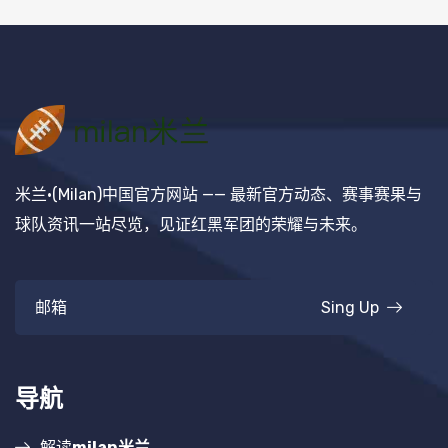
米兰·(Milan)中国官方网站 —— 最新官方动态、赛事赛果与
球队资讯一站尽览，见证红黑军团的荣耀与未来。
Sing Up
导航
解读
milan米兰