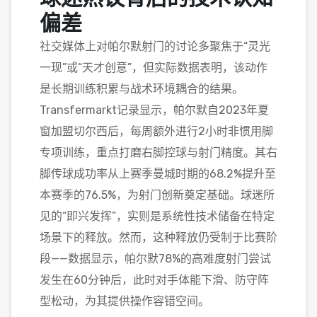
偏差
社交媒体上对帕尔默射门的讨论多聚焦于“灵光
一现”或“天才创意”，但实际数据表明，该动作
是长期训练积累与战术环境耦合的结果。
Transfermarkt记录显示，帕尔默自2023年夏
窗加盟切尔西后，每周额外进行2小时非惯用脚
专项训练，重点打磨右脚控球与射门精度。其右
脚传球成功率从上赛季曼城时期的68.2%提升至
本赛季的76.5%，为射门创新奠定基础。球迷所
见的“即兴发挥”，实则是系统性技术储备在特定
场景下的释放。然而，这种释放仍受制于比赛阶
段——数据显示，帕尔默78%的高难度射门尝试
发生在60分钟后，此时对手体能下滑、防守阵
型松动，为其提供操作容错空间。