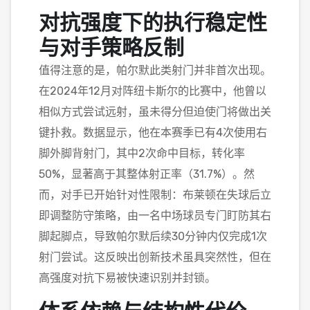
对抗强度下的执行稳定性
与对手策略反制
值得注意的是，帕尔默此类射门并非首次出现。
在2024年12月对阵纽卡斯尔的比赛中，他曾以
相似方式尝试远射，虽未得分但迫使门将做出关
键扑救。数据显示，他在本赛季已有4次使用右
脚外脚背射门，其中2次命中目标，转化率
50%，显著高于其整体射正率（31.7%）。然
而，对手已开始针对性限制：布莱顿在失球后立
即调整防守策略，由一名中场球员专门盯防其右
脚起脚点，导致帕尔默后续30分钟内仅完成1次
射门尝试。这反映出创新技术虽具突然性，但在
高强度对抗下易被快速识别并封锁。