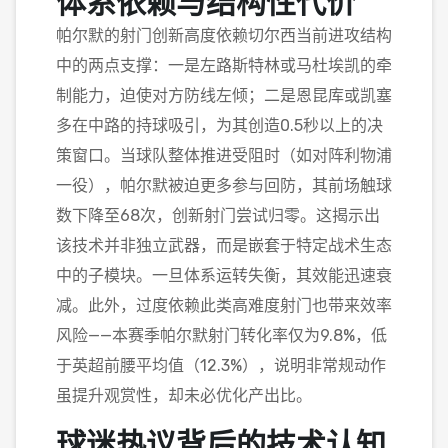
体系依赖与结构性代价
帕尔默的射门创新高度依赖切尔西当前进攻结构
中的两点支撑：一是左路斯特林或马杜埃凯的牵
制能力，迫使对方防线左倾；二是恩昆库或凯塞
多在中路的持球吸引，为其创造0.5秒以上的决
策窗口。当球队整体推进受阻时（如对阵利物浦
一役），帕尔默被迫更多参与回防，其前场触球
数下降至68次，创新射门尝试归零。这揭示出
该技术并非独立武器，而是嵌套于特定战术生态
中的子模块。一旦体系运转失衡，其效能迅速衰
减。此外，过度依赖此类高难度射门也带来效率
风险——本赛季帕尔默射门转化率仅为9.8%，低
于英超前腰平均值（12.3%），说明非常规动作
虽提升观赏性，却未必优化产出比。
球迷热议背后的技术认知