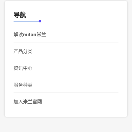
导航
解读
milan米兰
产品分类
资讯中心
服务种类
加入
米兰官网