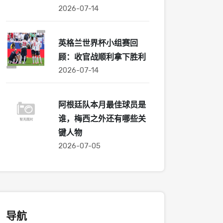
2026-07-14
英格兰世界杯小组赛回
顾：收官战顺利拿下胜利
2026-07-14
阿根廷队本月最佳球员是
谁，梅西之外还有哪些关
键人物
2026-07-05
导航