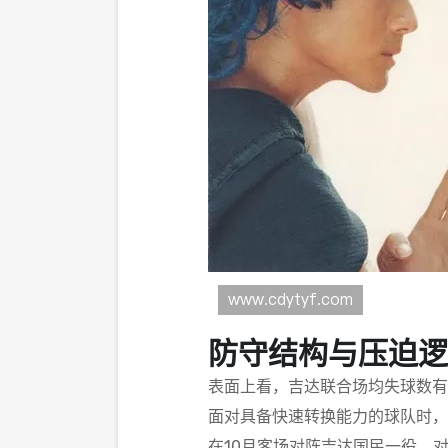
防守结构与压迫逻
表面上看，吉达联合场均失球数有
面对具备快速转换能力的球队时，
在10月客场对阵吉达国民一役，