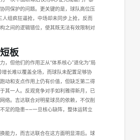
协同保护的问题。更关键的是，球队高位压
三人组疯狂逼抢，中场却未同步上抢，反而
构之间的逻辑错位，使其既无法有效限制对
短板
力，但他们的作用正从“体系核心”退化为“局
龄增长难以覆盖全场，而球队未配置足够协
跑动和支点作用上仍有价值，但缺乏第二得
于其一人。反观竞争对手如利雅得新月，已
网络。吉达联合对明星球员的依赖，不仅削
不足的隐患——一旦核心缺阵，整体运转立
换能力，而吉达联合在这方面明显滞后。球