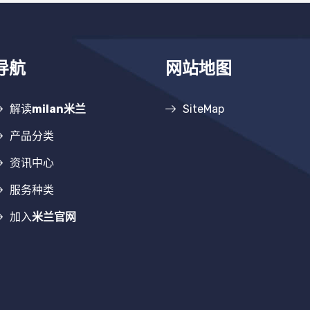
导航
网站地图
解读
milan米兰
SiteMap
产品分类
资讯中心
服务种类
加入
米兰官网