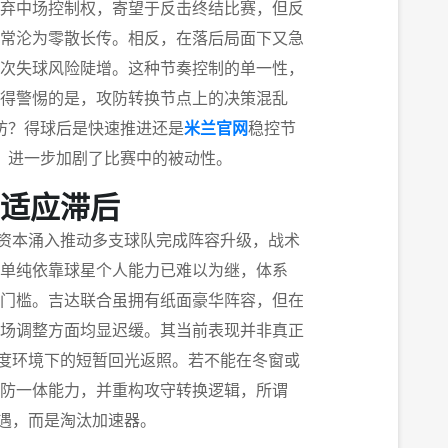
弃中场控制权，寄望于反击终结比赛，但反
常沦为零散长传。相反，在落后局面下又急
次失球风险陡增。这种节奏控制的单一性，
得警惕的是，攻防转换节点上的决策混乱
防？得球后是快速推进还是
米兰官网
稳控节
，进一步加剧了比赛中的被动性。
适应滞后
，资本涌入推动多支球队完成阵容升级，战术
单纯依靠球星个人能力已难以为继，体系
门槛。吉达联合虽拥有纸面豪华阵容，但在
场调整方面均显迟缓。其当前表现并非真正
强度环境下的短暂回光返照。若不能在冬窗或
防一体能力，并重构攻守转换逻辑，所谓
机遇，而是淘汰加速器。