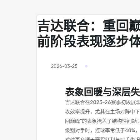
吉达联合：重回
前阶段表现逐步
2026-03-25
表象回暖与深层失
吉达联合在2025–26赛季初段
攻效率提升，尤其在主场对阵中下
回巅峰”的表象掩盖了结构性问题
级别对手时，控球率常低于40%
成绩更多源于赛程红利与对手失误