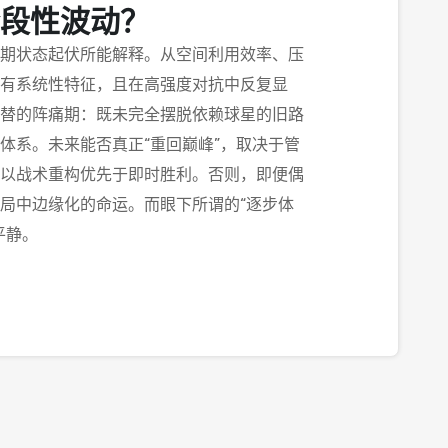
段性波动？
期状态起伏所能解释。从空间利用效率、压
有系统性特征，且在高强度对抗中反复显
替的阵痛期：既未完全摆脱依赖球星的旧路
体系。未来能否真正“重回巅峰”，取决于管
以战术重构优先于即时胜利。否则，即便偶
局中边缘化的命运。而眼下所谓的“逐步体
平静。