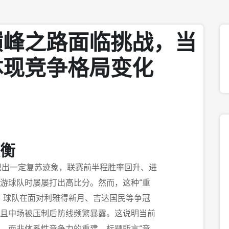
巅峰之路面临挑战，当
体现竞争格局变化
衡
展现出一定复苏迹象，联赛前半程胜率回升、进
游球队时屡屡打出高比分。然而，这种“重
：球队在面对利雅得新月、吉达国民等争冠
，且中场被压制后防线频繁暴露。这说明当前
，而非体系性竞争力的重建。标题所言“竞